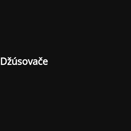
Džúsovače