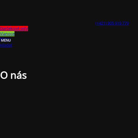
(+421) 905 919 779
Darčekové sety
Vianoce
Menu
Hľadať
O nás