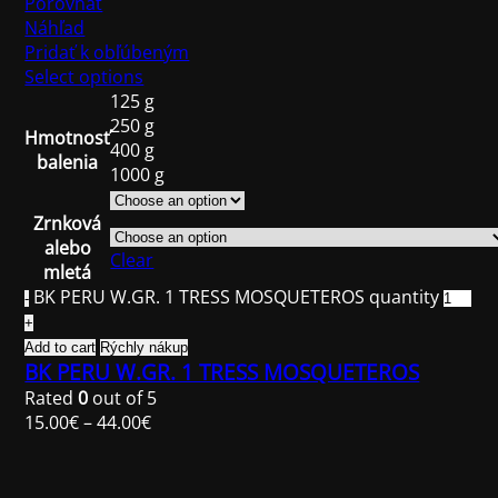
Porovnať
Náhľad
Pridať k obľúbeným
Select options
125 g
250 g
Hmotnosť
400 g
balenia
1000 g
Zrnková
alebo
Clear
mletá
BK PERU W.GR. 1 TRESS MOSQUETEROS quantity
Add to cart
Rýchly nákup
BK PERU W.GR. 1 TRESS MOSQUETEROS
Rated
0
out of 5
15.00
€
–
44.00
€