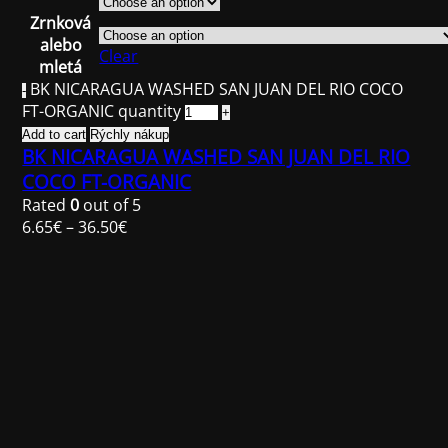
Zrnková
alebo
Clear
mletá
BK NICARAGUA WASHED SAN JUAN DEL RIO COCO
FT-ORGANIC quantity
Add to cart
Rýchly nákup
BK NICARAGUA WASHED SAN JUAN DEL RIO
COCO FT-ORGANIC
Rated
0
out of 5
6.65
€
–
36.50
€