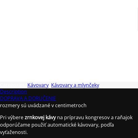
Funkcia pre udržanie nastavenej teploty
Podsvietený displej
Categories:
Kávovary
,
Kávovary a mlynčeky
Description
DOPRAVA A DORUČENIE
rozmery sú uvádzané v centimetroch
Pri výbere
zrnkovej kávy
na prípravu kongresov a raňajok
odporúčame použiť automatické kávovary, podľa
vyťaženosti.