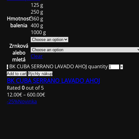
125 g
250 g
Hmotnosť
360 g
balenia
400 g
1000 g
Zrnková
alebo
Clear
mletá
BK CUBA SERRANO LAVADO AHOJ quantity
Add to cart
Rýchly nákup
BK CUBA SERRANO LAVADO AHOJ
Rated
0
out of 5
12.00
€
–
600.00
€
-25%
Novinka