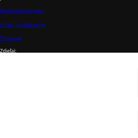
Nezáväzná ponuka
Pridať k obľúbeným
Porovnať
Zdieľaj:
Prednastavené hodnoty podľa druhu čaju a výber
intenzity čajového výluhu
Nerezové sitko