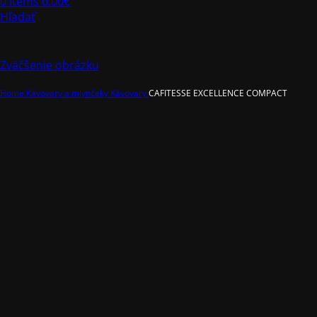
0
items
0.00
€
Hľadať
Zväčšenie obrázku
Home
Kávovary a mlynčeky
Kávovary
CAFITESSE EXCELLENCE COMPACT