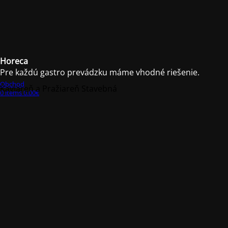
Horeca
Pre každú gastro prevádzku máme vhodné riešenie.
Obchod
Kaviareň a Pražiareň Stavebná
0
items
0.00
€