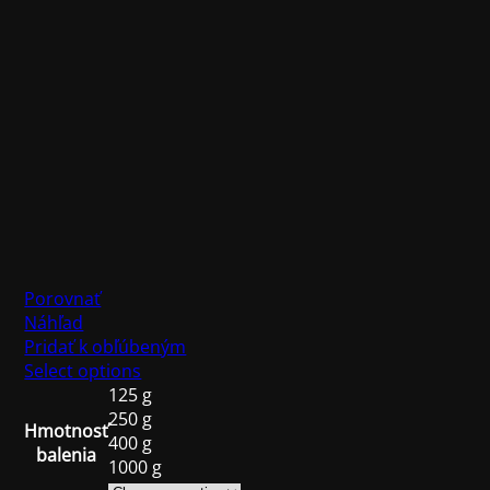
Porovnať
Náhľad
Pridať k obľúbeným
Select options
125 g
250 g
Hmotnosť
400 g
balenia
1000 g