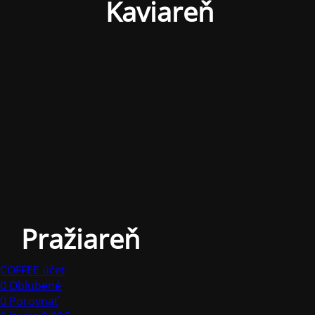
Kaviareň
Pražiareň
COFFEE účet
0
Obľubené
0
Porovnať