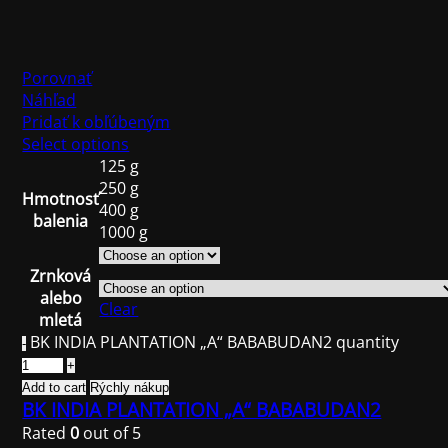
Porovnať
Náhľad
Pridať k obľúbeným
Select options
125 g
250 g
Hmotnosť
400 g
balenia
1000 g
Zrnková
alebo
Clear
mletá
BK INDIA PLANTATION „A“ BABABUDAN2 quantity
Add to cart
Rýchly nákup
BK INDIA PLANTATION „A“ BABABUDAN2
Rated
0
out of 5