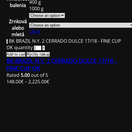
400 g
balenia
1000 g
Zrnková
alebo
Clear
mletá
BK BRAZIL N.Y. 2 CERRADO DULCE 17/18 - FINE CUP
OK quantity
Add to cart
Rýchly nákup
BK BRAZIL N.Y. 2 CERRADO DULCE 17/18 –
FINE CUP OK
Rated
5.00
out of 5
148.00
€
–
2,225.00
€