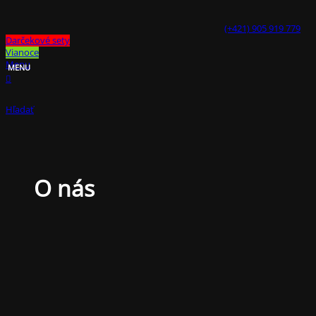
(+421) 905 919 779
Darčekové sety
Vianoce
Menu
Hľadať
O nás