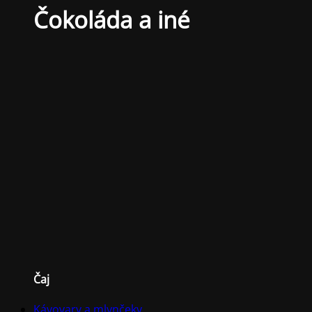
Čokoláda a iné
Čaj
Kávovary a mlynčeky