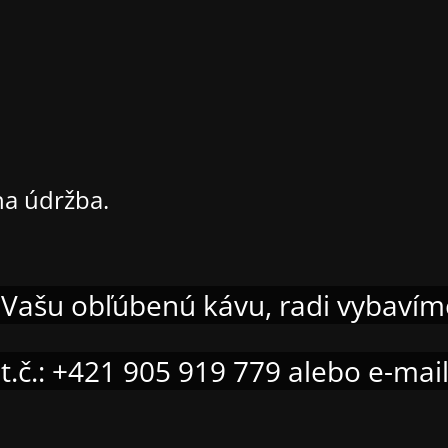
ha údržba.
iť Vašu obľúbenú kávu, radi vybaví
t.č.: +421 905 919 779 alebo e-ma