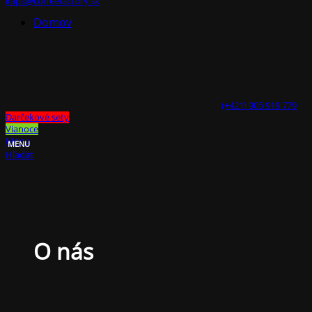
kaps@coffeefactory.sk
Domov
(+421) 905 919 779
Darčekové sety
Vianoce
Menu
Hľadať
O nás