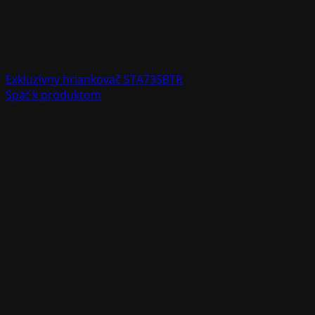
Exkluzívny hriankovač STA735BTR
Späť k produktom