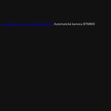
Home
Kávovary a mlynčeky
Kávovary
Automatická kanvica BTM800