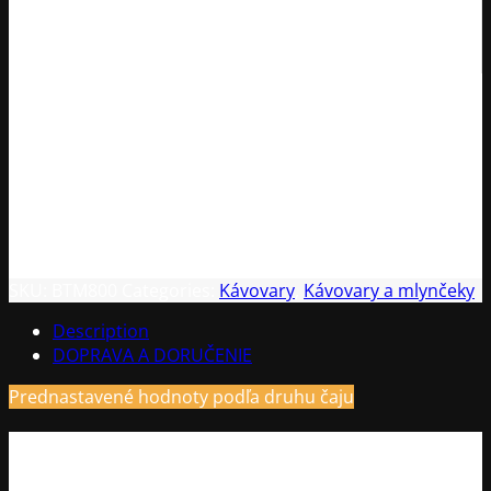
Funkcia pre udržanie nastavenej teploty
Podsvietený displej
SKU:
BTM800
Categories:
Kávovary
,
Kávovary a mlynčeky
Description
DOPRAVA A DORUČENIE
Prednastavené hodnoty podľa druhu čaju
Prednastavené hodnoty podľa druhu čaju: Green
(zelený), Black (čierny), White (biely), Herbal (bylinkový)