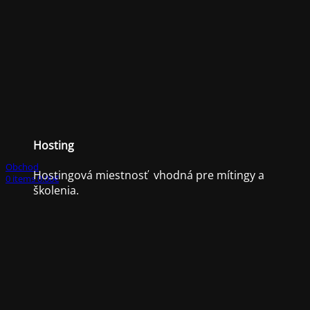
Hosting
Obchod
Hostingová miestnosť vhodná pre mítingy a
0
items
0.00
€
školenia.