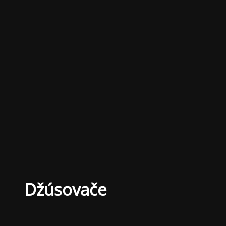
Džúsovače