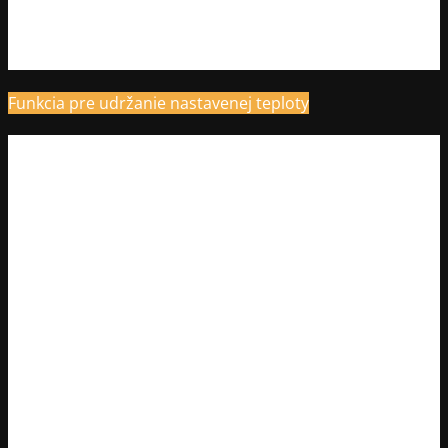
Funkcia pre udržanie nastavenej teploty
S praktickou funkciou Keep Warm, ktorá udrží nastavenú
teplotu vody alebo čaju. Stačí len stlačiť tlačidlo a kanvica
sa postará o udržanie zvolenej teploty po dobu až 60
minút.