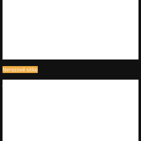
Nerezové sitko
Jedinečný dizajn nerezového sitka umožňuje, aby po jeho
ponorení do vody mohla voda voľne prúdiť okolo
čajových lístkov, otvárať ich a tým zísať správnu farbu a
chuť vybraného čaju.